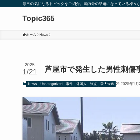
毎日の気になるトピックをご紹介。国内外の話題になっている様々
Topic365
ホーム
News
2025
芦屋市で発生した男性刺傷
1/21
2025年1月
News
Uncategorized
事件
外国人
強盗
殺人未遂