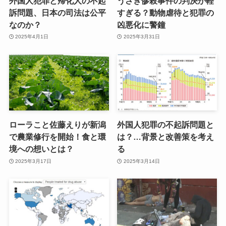
外国人犯罪と帰化人の不起
うさぎ惨殺事件の判決が軽
訴問題、日本の司法は公平
すぎる？動物虐待と犯罪の
なのか？
凶悪化に警鐘
2025年4月1日
2025年3月31日
ローラこと佐藤えりが新潟
外国人犯罪の不起訴問題と
で農業修行を開始！食と環
は？…背景と改善策を考え
境への想いとは？
る
2025年3月17日
2025年3月14日