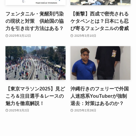
フェンタニル・覚醒剤汚染
【衝撃】西成で密売される
の現状と対策 供給国の協
ケタペンとは？日本にも忍
力を引き出す方法はある？
び寄るフェンタニルの脅威
2025年3月12日
2025年3月10日
【東京マラソン2025】見ど
沖縄行きのフェリーで外国
ころ＆注目選手＆レースの
人迷惑系YouTuberが強制
魅力を徹底解説！
退去：対策はあるのか？
2025年3月2日
2025年2月28日