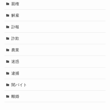
親権
解雇
訃報
詐欺
農業
迷惑
逮捕
闇バイト
離婚