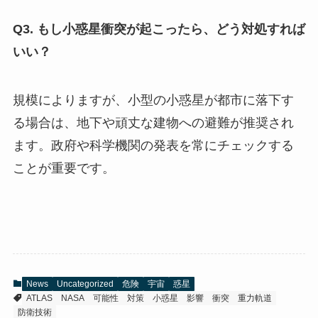
Q3. もし小惑星衝突が起こったら、どう対処すれば
いい？
規模によりますが、小型の小惑星が都市に落下す
る場合は、地下や頑丈な建物への避難が推奨され
ます。政府や科学機関の発表を常にチェックする
ことが重要です。
News
Uncategorized
危険
宇宙
惑星
ATLAS
NASA
可能性
対策
小惑星
影響
衝突
重力軌道
防衛技術