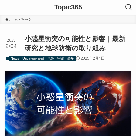
Topic365
ホーム
News
小惑星衝突の可能性と影響｜最新
2025
2/04
研究と地球防衛の取り組み
2025年2月4日
News
Uncategorized
危険
宇宙
惑星