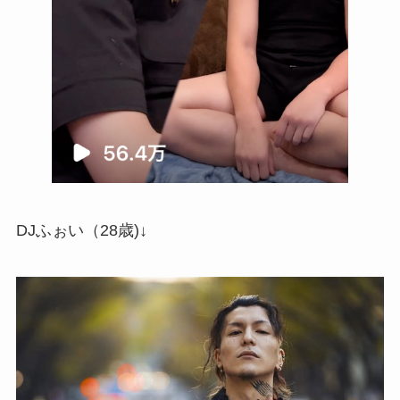
DJふぉい（28歳)↓