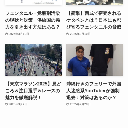
フェンタニル・覚醒剤汚染
【衝撃】西成で密売される
の現状と対策 供給国の協
ケタペンとは？日本にも忍
力を引き出す方法はある？
び寄るフェンタニルの脅威
2025年3月12日
2025年3月10日
【東京マラソン2025】見ど
沖縄行きのフェリーで外国
ころ＆注目選手＆レースの
人迷惑系YouTuberが強制
魅力を徹底解説！
退去：対策はあるのか？
2025年3月2日
2025年2月28日