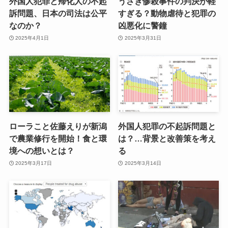
外国人犯罪と帰化人の不起
うさぎ惨殺事件の判決が軽
訴問題、日本の司法は公平
すぎる？動物虐待と犯罪の
なのか？
凶悪化に警鐘
2025年4月1日
2025年3月31日
ローラこと佐藤えりが新潟
外国人犯罪の不起訴問題と
で農業修行を開始！食と環
は？…背景と改善策を考え
境への想いとは？
る
2025年3月17日
2025年3月14日