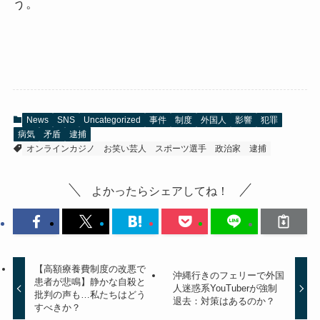
う。
News
SNS
Uncategorized
事件
制度
外国人
影響
犯罪
病気
矛盾
逮捕
オンラインカジノ
お笑い芸人
スポーツ選手
政治家
逮捕
よかったらシェアしてね！
【高額療養費制度の改悪で
沖縄行きのフェリーで外国
患者が悲鳴】静かな自殺と
人迷惑系YouTuberが強制
批判の声も…私たちはどう
退去：対策はあるのか？
すべきか？