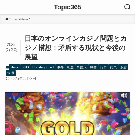
Topic365
ホーム
News
日本のオンラインカジノ問題とカ
2025
ジノ構想：矛盾する現状と今後の
2/28
展望
News
SNS
Uncategorized
事件
制度
外国人
影響
犯罪
病気
矛盾
逮捕
2025年2月28日